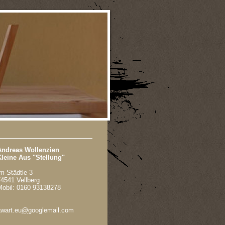
Andreas Wollenzien
Kleine Aus "Stellung"
m Städtle 3
74541 Vellberg
Mobil: 0160 93138278
awart.eu
@
googlemail.com