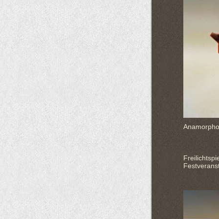
Anamorphos
St. Mar
Freilichtsp
Festverans