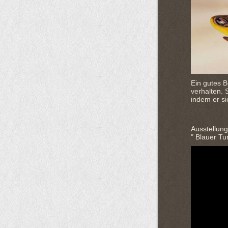
Ein gutes 
verhalten. 
indem er si
Ausstellun
" Blauer Tu