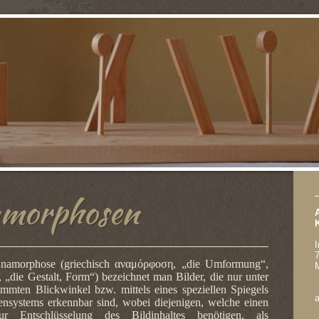
morphosen
I
namorphose (griechisch
αναμόρφοση
, „die Umformung“,
, „die Gestalt, Form“) bezeichnet man Bilder, die nur unter
immten Blickwinkel bzw. mittels eines speziellen Spiegels
ensystems erkennbar sind, wobei diejenigen, welche einen
ur Entschlüsselung des Bildinhaltes benötigen, als