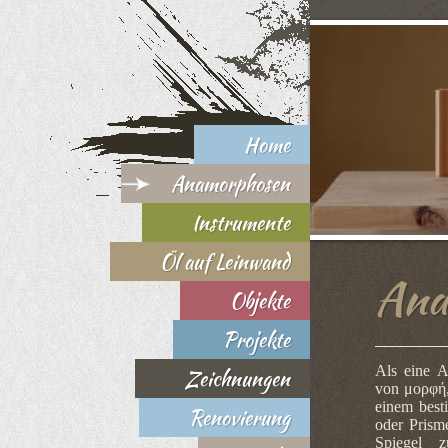
Home
Anamorphosen
Instrumente
Öl auf Leinwand
Ana
Objekte
Projekte
Als eine A
Zeichnungen
von
μορφή
einem best
Renovierung
oder Prism
Spiegel z