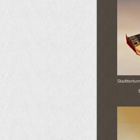
Stadttortur
Eingang 