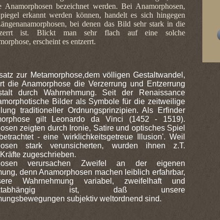
he Anamorphosen bezeichnet werden.
Bei Anamorphosen,
piegel erkannt werden können, handelt es sich hingegen
ängenanamorphosen, bei denen das Bild sehr stark in die
errt ist. Blickt man sehr flach auf eine solche
rphose, erscheint es entzerrt.
atz zur Metamorphose,dem völligen Gestaltwandel,
ert die Anamorphose die Verzerrung und Entzerrung
stalt durch Wahrnehmung. Seit der Renaissance
amorphotische Bilder als Symbole für die zeitweilige
llung traditioneller Ordnungsprinzipien. Als Erfinder
orphose gilt Leonardo da Vinci (1452 - 1519).
sen zeigten durch Ironie, Satire und optisches Spiel
 betrachtet - eine 'wirklichkeitsgetreue Illusion'. Weil
osen stark verunsicherten, wurden ihnen z.T.
Kräfte zugeschrieben.
hosen verursachen Zweifel an der eigenen
ng, denn Anamorphosen machen leiblich erfahrbar,
ere Wahrnehmung variabel, zweifelhaft und
punktabhängig ist, daß unsere
ngsbewegungen subjektiv weltordnend sind.