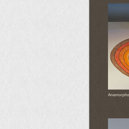
Anamorphos
Da