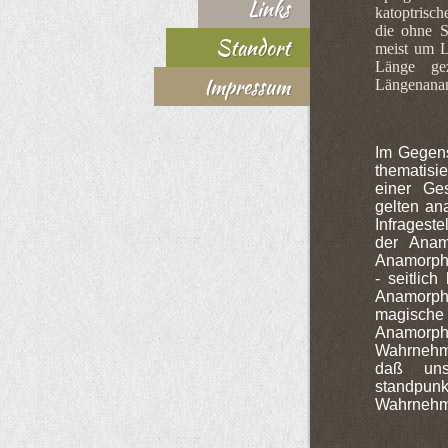
Links
katoptrisc
die ohne S
Standort
meist um L
Länge gez
Impressum
Längenanamo
Im Gegens
thematisi
einer Ge
gelten an
Infrageste
der Anam
Anamorpho
- seitlich
Anamorph
magische 
Anamorp
Wahrnehmu
daß uns
stand
Wahrnehmu